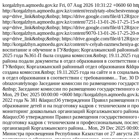
korgalzhyn.aqmoedu.gov.kz
Fri, 07 Aug 2026 10:31:22 +0600
60
ht
http://korgalzhyn.aqmoedu.gov.kz/content/rezulytaty-obschestvenno
usp=drive_link&nbsp;&nbsp;
https://drive.google.com/file/d/12
http://korgalzhyn.aqmoedu.gov.kz/content/7251-13-01-26-17-25-15-
usp=drive_link&nbsp;&nbsp;
https://drive.google.com/file/d/12
http://korgalzhyn.aqmoedu.gov.kz/content/9070-13-01-26-17-25-20-
usp=drive_link&nbsp;&nbsp;
https://drive.google.com/file/d/12
http://korgalzhyn.aqmoedu.gov.kz/content/v-celyah-razmescheniya-
воспитание и обучение в ГУ&rdquo; Коргалжынский районный о
2025 года №361-П была создана комиссия.&nbsp; 19.11.2025 го
района подали документы в отдел образования в соответствии с
ГУ&rdquo; Коргалжынский районный отдел образования &ldquo
создана комиссия.&nbsp; 19.11.2025 года на сайте и в социал
в отдел образования в соответствии с требованиями...
Tue, 30 D
obrazovatelynogo
Заседание комиссии по размещению государств
&nbsp;
Заседание комиссии по размещению государственного об
Mon, 29 Dec 2025 00:00:00 +0600
http://korgalzhyn.aqmoedu.gov.k
2022 года № 381 &laquo;Об утверждении Правил размещения го
образование детей и на подготовку кадров с техническим и п
мониторинг дошкольных организаций Коргалжынского района.
&laquo;Об утверждении Правил размещения государственного об
подготовку кадров с техническим и профессиональным, после
организаций Коргалжынского района...
Mon, 29 Dec 2025 00:00
Министра просвещения Республики Казахстан от 27 августа 20