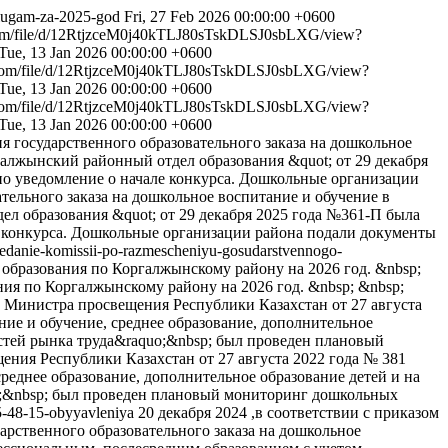
uslugam-za-2025-god
Fri, 27 Feb 2026 00:00:00 +0600
.com/file/d/12RtjzceM0j40kTLJ80sTskDLSJ0sbLXG/view?
Tue, 13 Jan 2026 00:00:00 +0600
e.com/file/d/12RtjzceM0j40kTLJ80sTskDLSJ0sbLXG/view?
Tue, 13 Jan 2026 00:00:00 +0600
e.com/file/d/12RtjzceM0j40kTLJ80sTskDLSJ0sbLXG/view?
Tue, 13 Jan 2026 00:00:00 +0600
я государственного образовательного заказа на дошкольное
алжынский районный отдел образования &quot; от 29 декабря
ано уведомление о начале конкурса. Дошкольные организации
тельного заказа на дошкольное воспитание и обучение в
л образования &quot; от 29 декабря 2025 года №361-П была
ле конкурса. Дошкольные организации района подали документы
sedanie-komissii-po-razmescheniyu-gosudarstvennogo-
 образования по Коргалжынскому району на 2026 год. &nbsp;
ия по Коргалжынскому району на 2026 год. &nbsp; &nbsp;
ом Министра просвещения Республики Казахстан от 27 августа
ие и обучение, среднее образование, дополнительное
остей рынка труда&raquo;&nbsp; был проведен плановый
щения Республики Казахстан от 27 августа 2022 года № 381
реднее образование, дополнительное образование детей и на
o;&nbsp; был проведен плановый мониторинг дошкольных
15-48-15-obyyavleniya
20 декабря 2024 ,в соответствии с приказом
рственного образовательного заказа на дошкольное