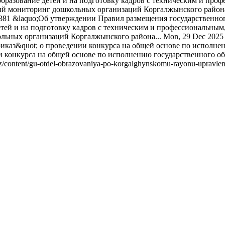
образование детей и на подготовку кадров с техническим и про
ый мониторинг дошкольных организаций Коргалжынского района
 381 &laquo;Об утверждении Правил размещения государственног
детей и на подготовку кадров с техническим и профессиональным
льных организаций Коргалжынского района...
Mon, 29 Dec 2025
иказ&quot; о проведении конкурса на общей основе по исполнен
 конкурса на общей основе по исполнению государственного обр
kz/content/gu-otdel-obrazovaniya-po-korgalghynskomu-rayonu-upravle