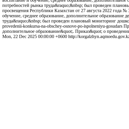
воспитание и обучение, среднее образование, дополнительное 
потребностей рынка труда&raquo;&nbsp; был проведен планов
просвещения Республики Казахстан от 27 августа 2022 года №
обучение, среднее образование, дополнительное образование 
труда&raquo;&nbsp; был проведен плановый мониторинг дошко
provedenii-konkursa-na-obschey-osnove-po-ispolneniyu-gosudars
Пр
дополнительное образование&quot;.
Приказ&quot; о проведении
Mon, 22 Dec 2025 00:00:00 +0600
http://korgalzhyn.aqmoedu.gov.