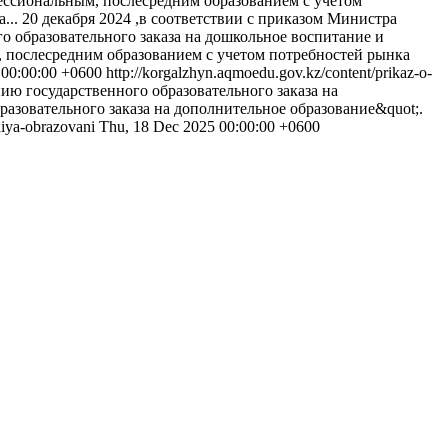
фессиональным, послесредним образованием с учетом
...
20 декабря 2024 ,в соответствии с приказом Министра
о образовательного заказа на дошкольное воспитание и
, послесредним образованием с учетом потребностей рынка
 00:00:00 +0600
http://korgalzhyn.aqmoedu.gov.kz/content/prikaz-o-
ию государственного образовательного заказа на
азовательного заказа на дополнительное образование&quot;.
niya-obrazovani
Thu, 18 Dec 2025 00:00:00 +0600