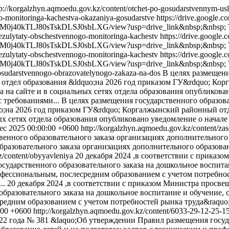
tp://korgalzhyn.aqmoedu.gov.kz/content/otchet-po-gosudarstvennym-
go-monitoringa-kachestva-okazaniya-gosudarstve
https://drive.google
RtjzceM0j40kTLJ80sTskDLSJ0sbLXG/view?usp=drive_link&nbsp;&nbsp;
rezulytaty-obschestvennogo-monitoringa-kachestv
https://drive.googl
RtjzceM0j40kTLJ80sTskDLSJ0sbLXG/view?usp=drive_link&nbsp;&nbsp;
rezulytaty-obschestvennogo-monitoringa-kachestv
https://drive.googl
RtjzceM0j40kTLJ80sTskDLSJ0sbLXG/view?usp=drive_link&nbsp;&nbsp;
gosudarstvennogo-obrazovatelynogo-zakaza-na-dos
В целях размещени
тдел образования &ldquo;на 2026 год приказом ГУ&rdquo; Корг
да на сайте и в социальных сетях отдела образования опубликов
 требованиями...
В целях размещения государственного образова
;на 2026 год приказом ГУ&rdquo; Коргалжынский районный отде
ьных сетях отдела образования опубликовано уведомление о нача
ec 2025 00:00:00 +0600
http://korgalzhyn.aqmoedu.gov.kz/content/za
енного образовательного заказа организациях дополнительного
разовательного заказа организациях дополнительного образован
z/content/obyyavleniya
20 декабря 2024 ,в соответствии с приказ
сударственного образовательного заказа на дошкольное воспитан
рофессиональным, послесредним образованием с учетом потребн
..
20 декабря 2024 ,в соответствии с приказом Министра просве
разовательного заказа на дошкольное воспитание и обучение, с
средним образованием с учетом потребностей рынка труда&raqu
:00 +0600
http://korgalzhyn.aqmoedu.gov.kz/content/6033-29-12-25-
22 года № 381 &laquo;Об утверждении Правил размещения госуда