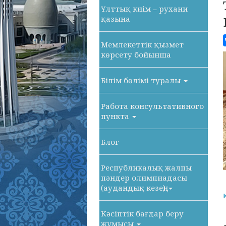
Ұлттық киім – рухани
қазына
Мемлекеттік қызмет
көрсету бойынша
Білім бөлімі туралы
Работа консультативного
пункта
Блог
Республикалық жалпы
пәндер олимпиадасы
(аудандық кезең)
Кәсіптік бағдар беру
жұмысы