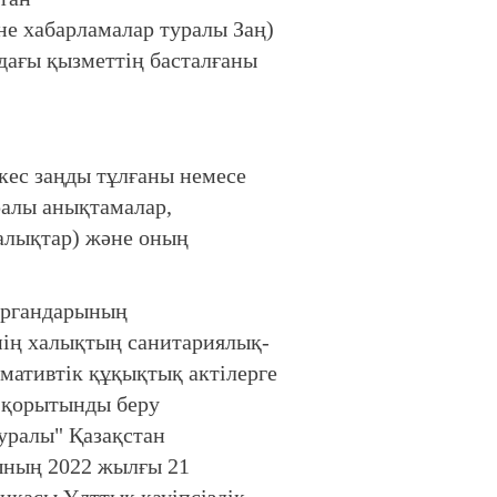
не хабарламалар туралы Заң)
ндағы қызметтің басталғаны
ес заңды тұлғаны немесе
уралы анықтамалар,
алықтар) және оның
органдарының
нің халықтың санитариялық-
ативтік құқықтық актілерге
 қорытынды беру
туралы" Қазақстан
сының 2022 жылғы 21