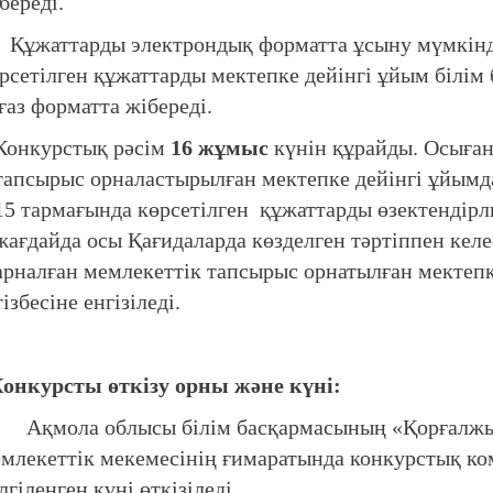
береді.
жаттарды электрондық форматта ұсыну мүмкінді
рсетілген құжаттарды мектепке дейінгі ұйым білім 
ғаз форматта жібереді.
Конкурстық рәсім
16 жұмыс
күнін құрайды. Осыған
тапсырыс орналастырылған мектепке дейінгі ұйы
15 тармағында көрсетілген құжаттарды өзектендірл
жағдайда осы Қағидаларда көзделген тәртіппен келе
арналған мемлекеттік тапсырыс орнатылған мектеп
тізбесіне енгізіледі.
онкурсты өткізу орны және күні:
мола облысы білім басқармасының «Қорғалжын 
млекеттік мекемесінің ғимаратында конкурстық к
лгіленген күні өткізіледі.