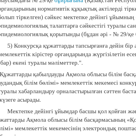
маусымдағы № 29/қе
бұйрығына
(Қазақстан Республ
органдарының нормативтік құқықтық актілерді тірке
болып тіркелген) сәйкес мектепке дейінгі ұйымның
эпидемиологиялық талаптарға сәйкестігі туралы са
эпидемиологиялық қорытынды (бұдан әрі - № 29/қе 
5) Конкурсқа құжаттарды тапсырғанға дейін бір 
мемлекеттік кірістер органдарында жүргізілетін ес
(бар) екені туралы мәліметтер.".
Құжаттарды қабылдауды Ақмола облысы білім бас
аудандық білім бөлімі» мемлекеттік мекемесі конку
туралы хабарландыру орналастырылған сәттен баста
жүзеге асырады.
ктепке дейінгі ұйымдар басшы қол қойған жән
жаттарды Ақмола облысы білім басқармасының «Қо
лімі» мемлекеттік мекемесінің электрондық пошта