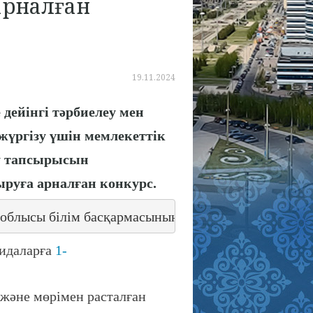
арналған
19.11.2024
дейінгі тәрбиелеу мен
жүргізу үшін мемлекеттік
ру тапсырысын
руға арналған конкурс.
облысы білім басқармасының Қорғалжын ауданы бойын
ғидаларға
1-
әне мөрімен расталған