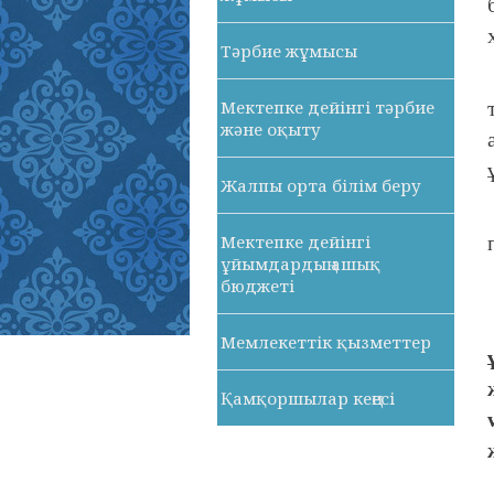
Тәрбие жұмысы
Мектепке дейінгі тәрбие
және оқыту
Жалпы орта білім беру
Мектепке дейінгі
ұйымдардың ашық
бюджеті
Мемлекеттік қызметтер
Қамқоршылар кеңесі