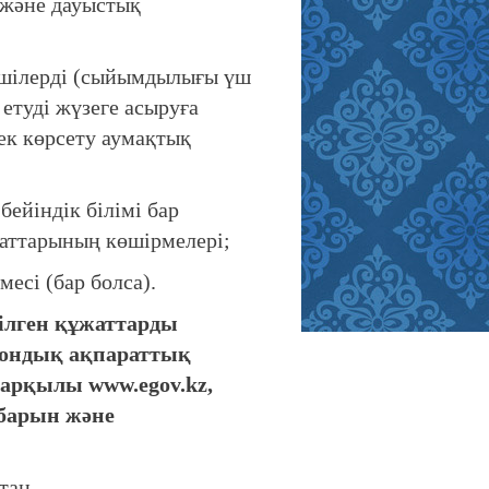
 және дауыстық
шілерді (сыйымдылығы үш
етуді жүзеге асыруға
ек көрсету аумақтық
ейіндік білімі бар
ұжаттарының көшірмелері;
сі (бар болса).
ілген құжаттарды
рондық ақпараттық
 арқылы www.egov.kz,
 барын және
тан