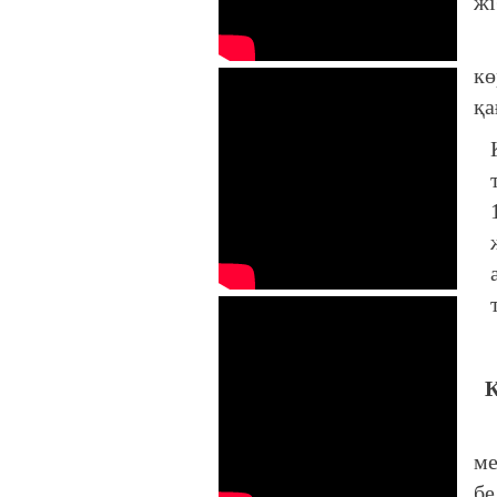
жі
Құ
кө
қа
К
Ақ
ме
бе