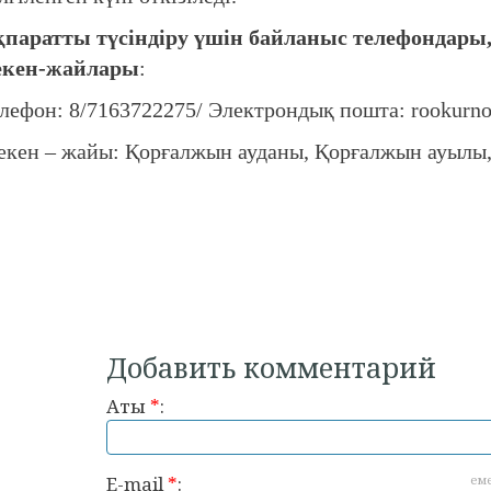
паратты түсіндіру үшін байланыс телефондары
екен-жайлары
:
лефон: 8/7163722275/ Электрондық пошта: rook
кен – жайы: Қорғалжын ауданы, Қорғалжын ауылы, 
Добавить комментарий
Аты
*
:
E-mail
*
:
ем