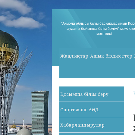
"Ақмола облысы білім басқармасының Қо
ауданы бойынша білім бөлімі" мемлеке
мекемесі
Жаңалықтар
Ашық бюджеттер
Қосымша білім беру
Спорт және АӘД
Хабарландырулар