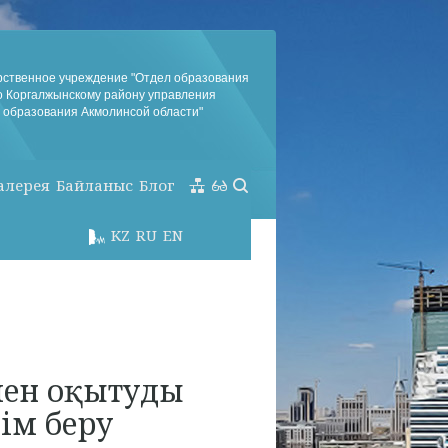
рственное учреждение "Отдел образования
о Коргалжынскому району управления
образования Акмолинсой области"
алерея
Байланыс
Блог
KZ
RU
EN
мен оқытуды
ім беру