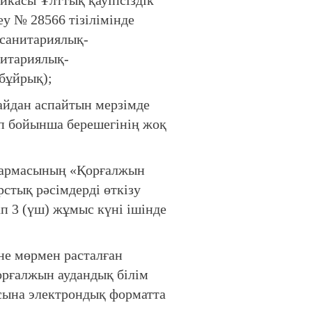
икасы Ұлттық қауіпсіздік
у № 28566 тізілімінде
 санитариялық-
нитариялық-
бұйрық);
айдан аспайтын мерзімде
еп бойынша берешегінің жоқ
қармасының «Қорғалжын
рстық рәсімдерді өткізу
п 3 (үш) жұмыс күні ішінде
е мөрмен расталған
рғалжын аудандық білім
сына электрондық форматта