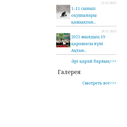
15.12.2025
1–11 сынып
оқушылары
қашықтан...
24.11.2025
2025 жылдың 19
қарашасы күні
Ақтан...
Әрі қарай барлық>>>
Галерея
Смотреть все>>>