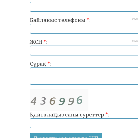
Байланыс телефоны
*
:
ем
ЖСН
*
:
ем
Сұрақ
*
:
Қайталаңыз саны суреттер
*
: