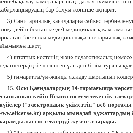
бейнебақылау камераларының, дабыл түймешесінің
хабарландырудың бар болуы жөнінде ақпарат;
3) Санитариялық қағидаларға сәйкес тәрбиелену
топқа дейін болған кезде) медициналық қамтамасыз 
арналған бастапқы медициналық-санитариялық көм
ұйымымен шарт;
4) штаттық кестенің және педагогикалық немесе б
педагогтердің белгіленген үлгідегі білім туралы қ
5) ғимаратты/үй-жайды жалдау шартының көшерме
15.
Осы Қағидалардың 14-тармағында көрсет
ұсынғаннан кейін Комиссия мемлекеттік элект
жүйелер ("электрондық үкіметтің" веб-порталы
www.elicense.kz) арқылы мынадай құжаттардың
жарамдылығын тексеруді жүзеге асырады:
1) "Рұқсаттар және хабарламалар туралы" Қазақс