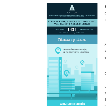
Ұйымдар тізімі