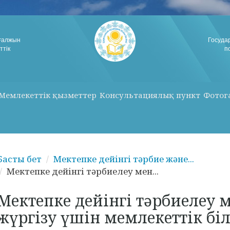
рғалжын
Госуда
ттік
п
Мемлекеттік қызметтер
Консультациялық пункт
Фотог
Басты бет
Мектепке дейінгі тәрбие және...
Мектепке дейінгі тәрбиелеу мен...
Мектепке дейінгі тәрбиелеу 
жүргізу үшін мемлекеттік біл