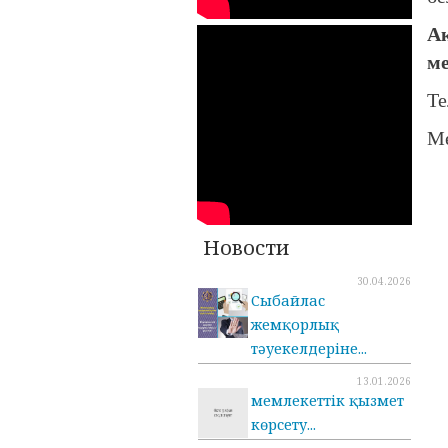
Ақ
м
Те
Ме
Новости
30.04.2026
Сыбайлас
жемқорлық
тәуекелдеріне...
13.01.2026
мемлекеттік қызмет
көрсету...