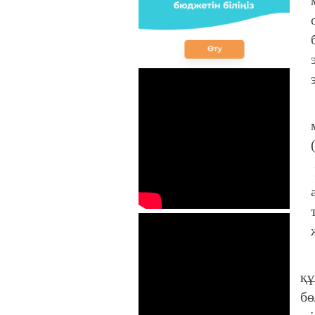
Ме
құ
бө