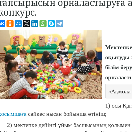
тапсырысын орналастыруға 
конкурс.
Мектепке 
оқытуды 
білім бе
орналасты
«Ақмола 
1) осы Қа
қосымшаға
сәйкес нысан бойынша өтініш;
2) мектепке дейінгі ұйым басшысының қолымен ж