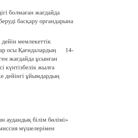
гі болмаған жағдайда
беруді басқару органдарына
 дейін мемлекеттік
мдар осы Қағидалардың 14-
ген жағдайда ұсынған
сі күнтізбелік жылға
ке дейінгі ұйымдардың
аудандық білім бөлімі»
омиссия мүшелерімен