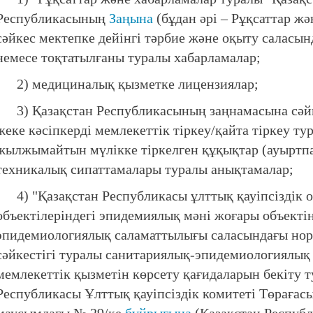
Республикасының
Заңына
(бұдан әрі – Рұқсаттар жә
сәйкес мектепке дейінгі тәрбие және оқыту саласы
немесе тоқтатылғаны туралы хабарламалар;
2) медициналық қызметке лицензиялар;
3) Қазақстан Республикасының заңнамасына сәйк
жеке кәсіпкерді мемлекеттік тіркеу/қайта тіркеу т
жылжымайтын мүлікке тіркелген құқықтар (ауыртп
техникалық сипаттамалары туралы анықтамалар;
4) "Қазақстан Республикасы ұлттық қауіпсіздік 
объектілеріндегі эпидемиялық мәні жоғары объекті
эпидемиологиялық саламаттылығы саласындағы норм
сәйкестігі туралы санитариялық-эпидемиологиялық
мемлекеттік қызметін көрсету қағидаларын бекіту 
Республикасы Ұлттық қауіпсіздік комитеті Төраға