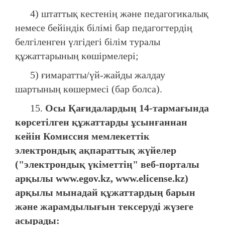
4) штаттық кестенің және педагогикалық
немесе бейіндік білімі бар педагогтердің
белгіленген үлгідегі білім туралы
құжаттарының көшірмелері;
5) ғимаратты/үй-жайды жалдау
шартының көшермесі (бар болса).
15.
Осы Қағидалардың 14-тармағында
көрсетілген құжаттарды ұсынғаннан
кейін Комиссия мемлекеттік
электрондық ақпараттық жүйелер
("электрондық үкіметтің" веб-порталы
арқылы www.egov.kz, www.elicense.kz)
арқылы мынадай құжаттардың барын
және жарамдылығын тексеруді жүзеге
асырады: