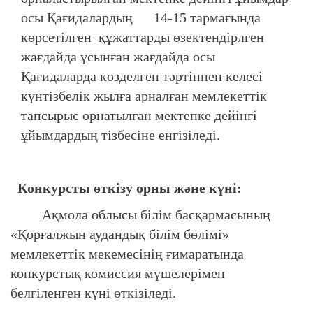
осы Қағидалардың 14-15 тармағында
көрсетілген құжаттарды өзектендірлген
жағдайда ұсынған жағдайда осы
Қағидаларда көзделген тәртіппен келесі
күнтізбелік жылға арналған мемлекеттік
тапсырыс орнатылған мектепке дейінгі
ұйымдардың тізбесіне енгізіледі.
Конкурсты өткізу орны және күні:
Ақмола облысы білім басқармасының
«Қорғалжын аудандық білім бөлімі»
мемлекеттік мекемесінің ғимаратында
конкурстық комиссия мүшелерімен
белгіленген күні өткізіледі.