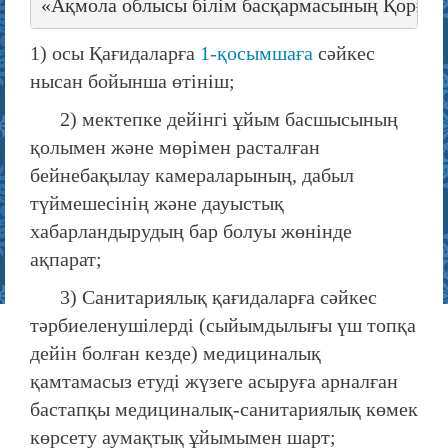
«Ақмола облысы білім басқармасының Қорғалжы
1) осы Қағидаларға
1-қосымшаға
сәйкес
нысан бойынша өтініш;
2) мектепке дейінгі ұйым басшысының
қолымен және мөрімен расталған
бейнебақылау камераларының, дабыл
түймешесінің және дауыстық
хабарландырудың бар болуы жөнінде
ақпарат;
3) Санитариялық қағидаларға сәйкес
тәрбиеленушілерді (сыйымдылығы үш топқа
дейін болған кезде) медициналық
қамтамасыз етуді жүзеге асыруға арналған
бастапқы медициналық-санитариялық көмек
көрсету аумақтық ұйымымен шарт;