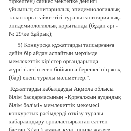
тіркелген) сәйкес мектепке дейінгі
ұйымның санитариялық-эпидемиологиялық
талаптарға сәйкестігі туралы санитариялық-
эпидемиологиялық қорытынды (бұдан әрі -
№ 29/қе бұйрық);
5) Конкурсқа құжаттарды тапсырғанға
дейін бір айдан аспайтын мерзімде
мемлекеттік кірістер органдарында
жүргізілетін есеп бойынша берешегінің жоқ
(бар) екені туралы мәліметтер.".
Құжаттарды қабылдауды Ақмола облысы
білім басқармасының «Қорғалжын аудандық
білім бөлімі» мемлекеттік мекемесі
конкурстық рәсімдерді өткізу туралы
хабарландыру орналастырылған сәттен
бастап 3 (үш) жұмыс күні ішінде жүзеге