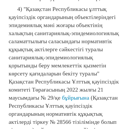
4) "Қазақстан Республикасы ұлттық
қауіпсіздік органдарының объектілеріндегі
эпидемиялық мәні жоғары объектінің
халықтың санитариялық-эпидемиологиялық
саламаттылығы саласындағы нормативтік
құқықтық актілерге сәйкестігі туралы
санитариялық-эпидемиологиялық
қорытынды беру мемлекеттік қызметін
көрсету қағидаларын бекіту туралы"
Қазақстан Республикасы Ұлттық қауіпсіздік
комитеті Төрағасының 2022 жылғы 21
маусымдағы № 29/қе
бұйрығына
(Қазақстан
Республикасы Ұлттық қауіпсіздік
органдарының нормативтік құқықтық
актілерді тіркеу № 28566 тізілімінде болып