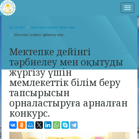
Нав
Басты бет
Мектепке дейінгі тәрбие және...
Мектепке дейінгі тәрбиелеу мен...
Мектепке дейінгі
тәрбиелеу мен оқытуды
жүргізу үшін
мемлекеттік білім беру
тапсырысын
орналастыруға арналған
конкурс.