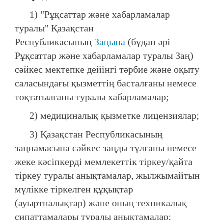
1) "Рұқсаттар және хабарламалар
туралы" Қазақстан
Республикасының
Заңына
(бұдан әрі –
Рұқсаттар және хабарламалар туралы Заң)
сәйкес мектепке дейінгі тәрбие және оқыту
саласындағы қызметтің басталғаны немесе
тоқтатылғаны туралы хабарламалар;
2) медициналық қызметке лицензиялар;
3) Қазақстан Республикасының
заңнамасына сәйкес заңды тұлғаны немесе
жеке кәсіпкерді мемлекеттік тіркеу/қайта
тіркеу туралы анықтамалар, жылжымайтын
мүлікке тіркелген құқықтар
(ауыртпалықтар) және оның техникалық
сипаттамалары туралы анықтамалар;