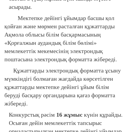
асырады.
Мектепке дейінгі ұйымдар басшы қол
қойған және мөрмен расталған құжаттарды
Ақмола облысы білім басқармасының
«Қорғалжын аудандық білім бөлімі»
мемлекеттік мекемесінің электрондық
поштасына электрондық форматта жібереді.
Құжаттарды электрондық форматта ұсыну
мүмкіндігі болмаған жағдайда көрсетілген
құжаттарды мектепке дейінгі ұйым білім
беруді басқару органдарына қағаз форматта
жібереді.
Конкурстық рәсім
16 жұмыс
күнін құрайды.
Осыған дейін мемлекеттік тапсырыс
орналастырылған мектепке дейінгі ұйымдар