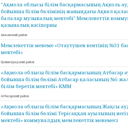
"Ақмола облысы білім басқармасының Ақколь а
бойынша білім бөлімінің жанындағы Ақкөл қал
балалар музыкалық мектебі" Мемлекеттік комм
қазыналық кәсіпорны
Аккольский район
Мемлекеттік мекеме «Отаутушен кентінің №31 б
мектебі»
Целиноградский район
«Ақмола облысы білім басқармасының Атбасар 
бойынша білім бөлімі Атбасар қаласының №5 жа
білім беретін мектебі» КММ
Атбасарский район
«Ақмола облысы білім басқармасының Жақсы а
бойынша білім бөлімі Терісаққан ауылының негіз
мектебі» коммуналдық мемлекеттік мекемесі