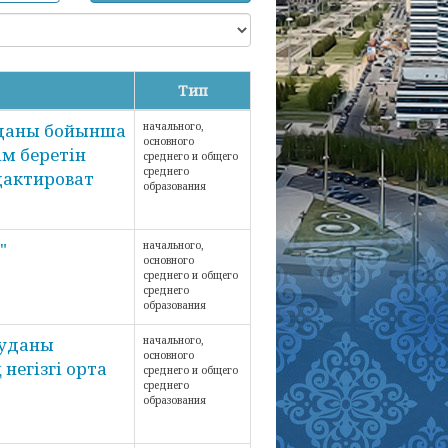
Тип
уданы бойынша
начального,
основного
м беретін
среднего и общего
среднего
дактироват
образования
"
начального,
основного
среднего и общего
среднего
образования
ауданы
начального,
основного
негізгі орта
среднего и общего
среднего
образования