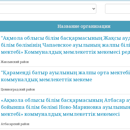
Название организации
"Ақмола облысы білім басқармасының Жақсы а
білім бөлімінің Чапаевское ауылының жалпы білі
мектебі» Коммуналдық мемлекеттік мекемесі ре
Жаксынский район
"Қараменді батыр ауылының жалпы орта мектебі
коммуналдық мемлекеттік мекеме
Целиноградский район
«Ақмола облысы білім басқармасының Атбасар 
бойынша білім бөлімі Ново-Мариновка ауылының 
мектебі» коммуналдық мемлекеттік мекемесі
Атбасарский район