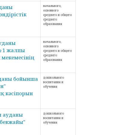
уданы
начального,
основного
ндірістік
среднего и общего
среднего
образования
ауданы
начального,
основного
№ 1 жалпы
среднего и общего
среднего
 мекемесінің
образования
уданы бойынша
дошкольного
воспитания и
н"
обучения
қ кәсіпорын
ы ауданы
дошкольного
воспитания и
өбекжайы"
обучения