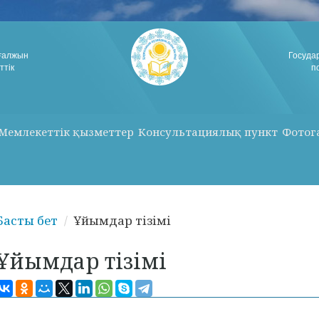
рғалжын
Госуда
ттік
п
Мемлекеттік қызметтер
Консультациялық пункт
Фотог
Басты бет
Ұйымдар тізімі
Ұйымдар тізімі