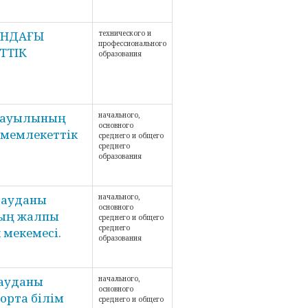
ЫНДАҒЫ
технического и
профессионального
ТТІК
образования
а ауылының
начального,
основного
 мемлекеттік
среднего и общего
среднего
образования
 ауданы
начального,
основного
ның жалпы
среднего и общего
среднего
 мекемесі.
образования
 ауданы
начального,
основного
орта білім
среднего и общего