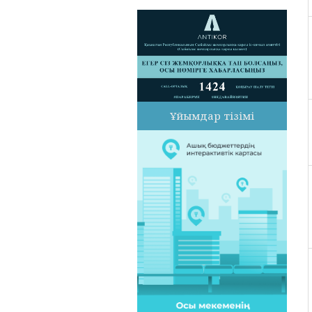
Ұйымдар тізімі