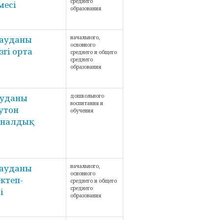
среднего
месі
образования
 ауданы
начального,
основного
гі орта
среднего и общего
среднего
образования
ауданы
дошкольного
воспитания и
утон
обучения
уналдық
 ауданы
начального,
основного
ктеп-
среднего и общего
среднего
і
образования