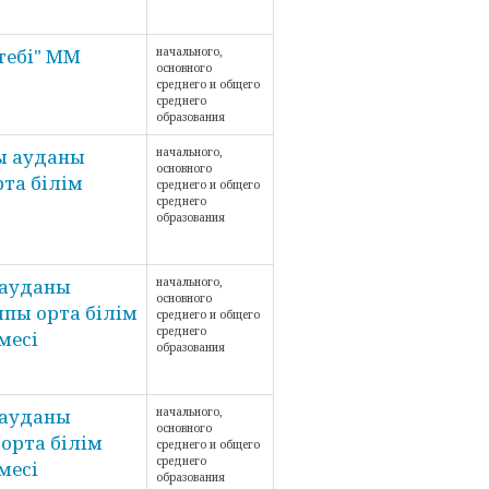
тебі" ММ
начального,
основного
среднего и общего
среднего
образования
ы ауданы
начального,
основного
та білім
среднего и общего
среднего
образования
 ауданы
начального,
основного
пы орта білім
среднего и общего
среднего
месі
образования
 ауданы
начального,
основного
орта білім
среднего и общего
среднего
месі
образования