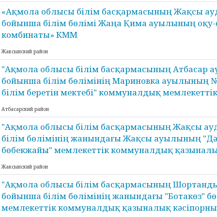
«Ақмола облысы білім басқармасының Жақсы а
бойынша білім бөлімі Жаңа Қима ауылының оқу-ө
комбинаты» КММ
Жаксынский район
"Ақмола облысы білім басқармасының Атбасар 
бойынша білім бөлімінің Мариновка ауылының 
білім беретін мектебі" коммуналдық мемлекеттік
Атбасарский район
"Ақмола облысы білім басқармасының Жақсы а
білім бөлімінің жанындағы Жақсы ауылының "Дә
бөбекжайы" мемлекеттік коммуналдық қазыналы
Жаксынский район
"Ақмола облысы білім басқармасының Шортанд
бойынша білім бөлімінің жанындағы "Ботакөз" б
мемлекеттік коммуналдық қазыналық кәсіпорны