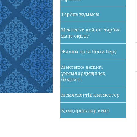
Тәрбие жұмысы
Мектепке дейінгі тәрбие
және оқыту
Жалпы орта білім беру
Мектепке дейінгі
ұйымдардың ашық
бюджеті
Мемлекеттік қызметтер
Қамқоршылар кеңесі