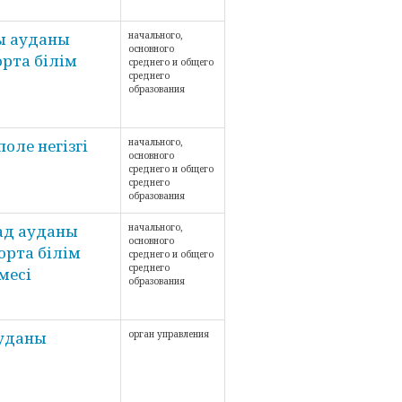
ы ауданы
начального,
основного
рта білім
среднего и общего
среднего
образования
оле негізгі
начального,
основного
среднего и общего
среднего
образования
ад ауданы
начального,
основного
рта білім
среднего и общего
среднего
месі
образования
ауданы
орган управления