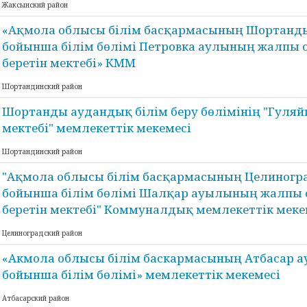
Жаксынский район
«Ақмола облысы білім басқармасының Шортанд
бойынша білім бөлімі Петровка аулының жалпы о
беретін мектебі» КММ
Шортандинский район
Шортанды аудандық білім беру бөлімінің "Гуляйп
мектебі" мемлекеттік мекемесі
Шортандинский район
"Ақмола облысы білім басқармасының Целиногр
бойынша білім бөлімі Шалқар ауылының жалпы о
беретін мектебі" Коммуналдық мемлекеттік меке
Целиноградский район
«Акмола облысы білім баскармасының Атбасар 
бойынша білім бөлімі» мемлекеттік мекемесі
Атбасарский район