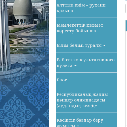
Ұлттық киім – рухани
қазына
Мемлекеттік қызмет
көрсету бойынша
Білім бөлімі туралы
Работа консультативного
пункта
Блог
Республикалық жалпы
пәндер олимпиадасы
(аудандық кезең)
Кәсіптік бағдар беру
жұмысы