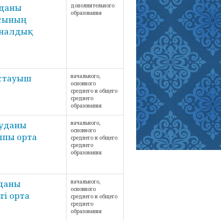
уданы
дополнительного
образования
асының
уналдық
астауыш
начального,
основного
среднего и общего
среднего
образования
ауданы
начального,
основного
лпы орта
среднего и общего
среднего
образования
уданы
начального,
основного
гі орта
среднего и общего
среднего
образования