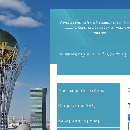
"Ақмола облысы білім басқармасының Қо
ауданы бойынша білім бөлімі" мемлеке
мекемесі
Жаңалықтар
Ашық бюджеттер
Қосымша білім беру
Спорт және АӘД
Хабарландырулар