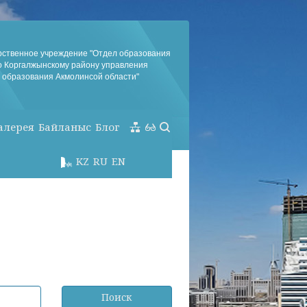
рственное учреждение "Отдел образования
о Коргалжынскому району управления
образования Акмолинсой области"
алерея
Байланыс
Блог
KZ
RU
EN
Поиск