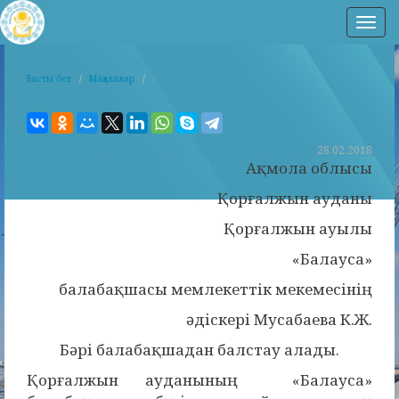
Нав
Басты бет
Мақалалар
28.02.2018
Ақмола облысы
Қорғалжын ауданы
Қорғалжын ауылы
«Балауса»
балабақшасы мемлекеттік мекемесінің
әдіскері Мусабаева К.Ж.
Бәрі балабақшадан балстау алады.
Қорғалжын ауданының «Балауса»