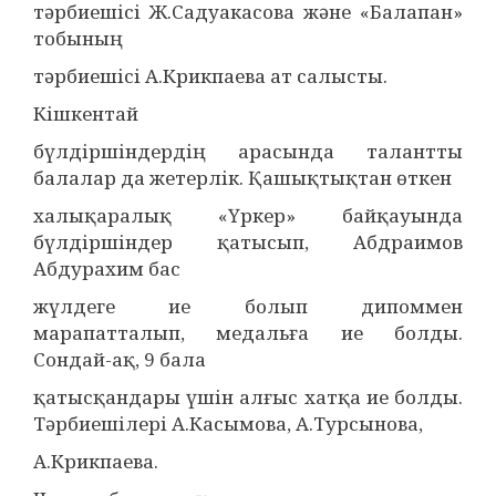
тәрбиешісі Ж.Садуакасова және «Балапан»
тобының
тәрбиешісі А.Крикпаева ат салысты.
Кішкентай
бүлдіршіндердің арасында талантты
балалар да жетерлік. Қашықтықтан өткен
халықаралық «Үркер» байқауында
бүлдіршіндер қатысып, Абдраимов
Абдурахим бас
жүлдеге ие болып дипоммен
марапатталып, медальға ие болды.
Сондай-ақ, 9 бала
қатысқандары үшін алғыс хатқа ие болды.
Тәрбиешілері А.Касымова, А.Турсынова,
А.Крикпаева.