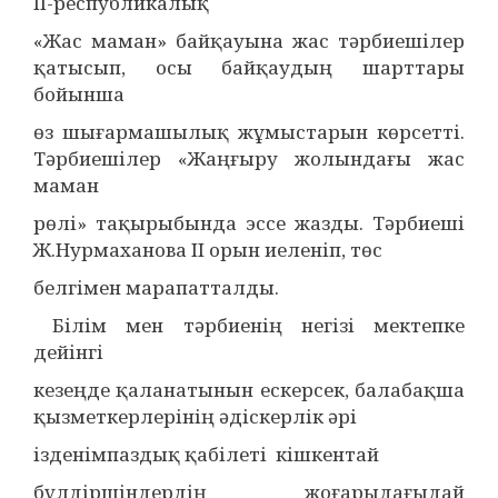
ІІ-республикалық
«Жас маман» байқауына жас тәрбиешілер
қатысып, осы байқаудың шарттары
бойынша
өз шығармашылық жұмыстарын көрсетті.
Тәрбиешілер «Жаңғыру жолындағы жас
маман
рөлі» тақырыбында эссе жазды. Тәрбиеші
Ж.Нурмаханова ІІ орын иеленіп, төс
белгімен марапатталды.
Білім мен тәрбиенің негізі мектепке
дейінгі
кезеңде қаланатынын ескерсек, балабақша
қызметкерлерінің әдіскерлік әрі
ізденімпаздық қабілеті кішкентай
бүлдіршіндердің жоғарыдағыдай