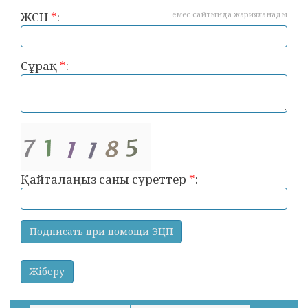
ЖСН
*
:
емес сайтында жарияланады
Сұрақ
*
:
Қайталаңыз саны суреттер
*
: