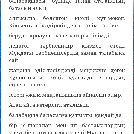
балабақшасы бүгінде талай ата-ананың
батасын алып,
алғысына бөленген киелі құт-мекен.
Кішкентай бүлдіршіндерге тәлім-тәрбие
беруде арнаулы және жоғары білімді
педагог- тәрбиешілір қызмет етеді.
Мұндағы тәрбиешілердің заман талабына
сай
жаңаша әдіс-тәсілдерді меңгеруге деген
құлшынысы көңіл қуантады. Олардың
еңбегі, өнегелі
істері ұжым мақтанышына айналып отыр.
Атап айта кетерлігі, аталмыш
балабақша балаларға қатысты қандай да
бір іс-шаралар мен игі бастамалардың
үнемі бел ортасында жүреді. Мұнда өтетін