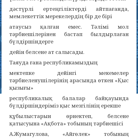
дәстүрлі ертеңгіліктерді айтпағанда,
мемлекеттік мерекелердің бір де бірі
атаусыз қалған емес. Тәлімі мол
тәрбиешілерінен бастап былдырлаған
бүлдіршіндерге
дейін белсене ат салысады.
Таяуда ғана республикамыздың
мектепке дейінгі мекемелер
тәрбиеленушілерінің арасында өткен «Қыс
қызығы»
республикалық балалар байқауында
бүлдіршіндеріміз қыс мезгілінің ерекше
құбылыстарын өрнектеп, белсене
қатысуына «Ақбота» тобының тәрбиешісі
А.Жумагулова, «Айгөлек» тобының