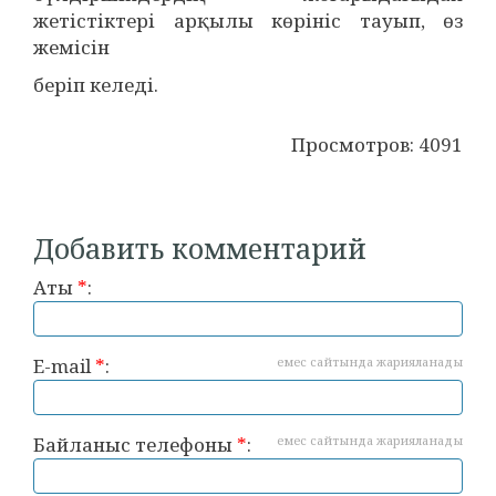
жетістіктері арқылы көрініс тауып, өз
жемісін
беріп келеді.
Просмотров: 4091
Добавить комментарий
Аты
*
:
E-mail
*
:
емес сайтында жарияланады
Байланыс телефоны
*
:
емес сайтында жарияланады